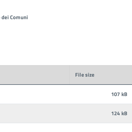
e dei Comuni
File size
107 kB
124 kB